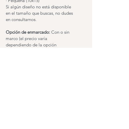
· Pequeña (10x15)
Si algún diseño no está disponible 
en el tamaño que buscas, no dudes 
en consultarnos.
Opción de enmarcado:
 Con o sin 
marco (el precio varía 
dependiendo de la opción 
seleccionada).
Cuidados: 
Se recomienda 
enmarcar con cristal protector y 
ubicar la obra en un lugar seco, 
evitando la exposición directa a la 
luz solar.
Envío
: La reproducción se envía 
protegida en un sobre rígido.
El diseño final que recibirás no 
incluirá la marca de agua mostrada 